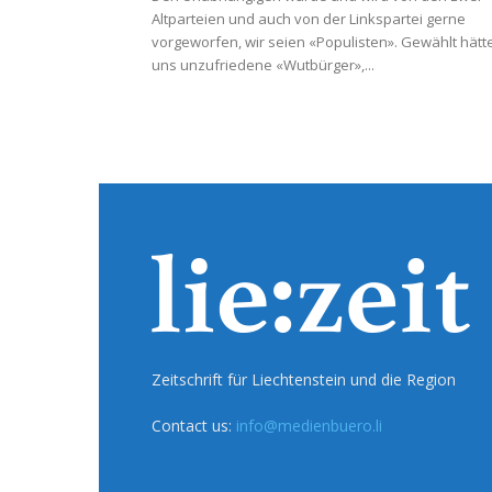
Altparteien und auch von der Linkspartei gerne
vorgeworfen, wir seien «Populisten». Gewählt hätt
uns unzufriedene «Wutbürger»,...
Zeitschrift für Liechtenstein und die Region
Contact us:
info@medienbuero.li