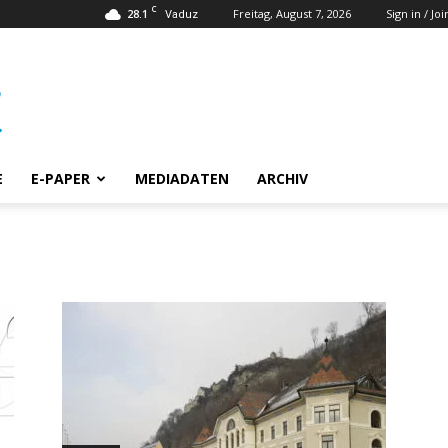
C
28.1
Freitag, August 7, 2026
Sign in / Joi
Vaduz
E
E-PAPER
MEDIADATEN
ARCHIV