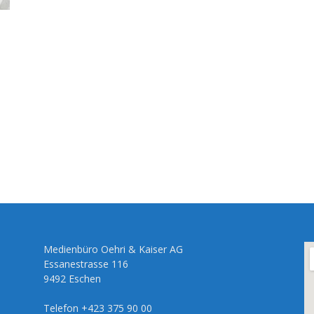
Medienbüro Oehri & Kaiser AG
Essanestrasse 116
9492 Eschen
Telefon +423 375 90 00