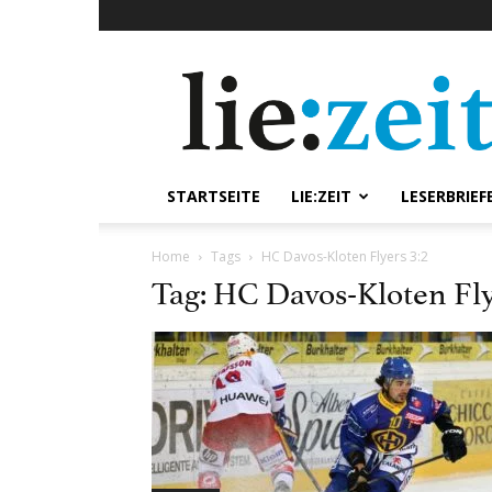
lie:zeit
online
STARTSEITE
LIE:ZEIT
LESERBRIEF
Home
Tags
HC Davos-Kloten Flyers 3:2
Tag: HC Davos-Kloten Fly