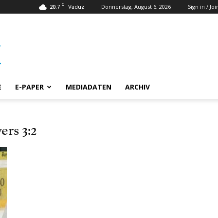
C
20.7
Donnerstag, August 6, 2026
Sign in / Joi
Vaduz
E
E-PAPER
MEDIADATEN
ARCHIV
ers 3:2