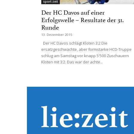
sport:zeit
Der HC Davos auf einer
Erfolgswelle – Resultate der 31.
Runde
13. Dezember 2015
Der HC Davos schlägt Kloten 3:2 Die
ersatzgeschwächte, aber formstarke HCD-Truppe
schlug am Samstag vor knapp 5'500 Zuschauern
Kloten mit 3:2. Das war der achte...