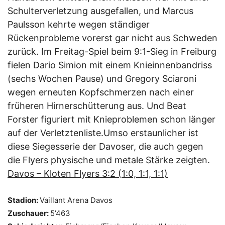
Schulterverletzung ausgefallen, und Marcus
Paulsson kehrte wegen ständiger
Rückenprobleme vorerst gar nicht aus Schweden
zurück. Im Freitag-Spiel beim 9:1-Sieg in Freiburg
fielen Dario Simion mit einem Knieinnenbandriss
(sechs Wochen Pause) und Gregory Sciaroni
wegen erneuten Kopfschmerzen nach einer
früheren Hirnerschütterung aus. Und Beat
Forster figuriert mit Knieproblemen schon länger
auf der Verletztenliste.Umso erstaunlicher ist
diese Siegesserie der Davoser, die auch gegen
die Flyers physische und metale Stärke zeigten.
Davos – Kloten Flyers 3:2 (1:0, 1:1, 1:1)
Stadion:
Vaillant Arena Davos
Zuschauer:
5’463