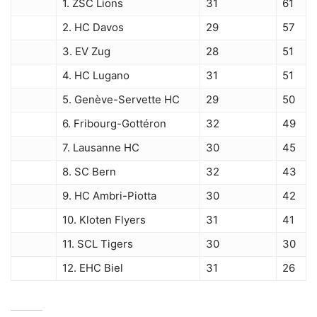
1. ZSC Lions
31
61
2. HC Davos
29
57
3. EV Zug
28
51
4. HC Lugano
31
51
5. Genève-Servette HC
29
50
6. Fribourg-Gottéron
32
49
7. Lausanne HC
30
45
8. SC Bern
32
43
9. HC Ambri-Piotta
30
42
10. Kloten Flyers
31
41
11. SCL Tigers
30
30
12. EHC Biel
31
26