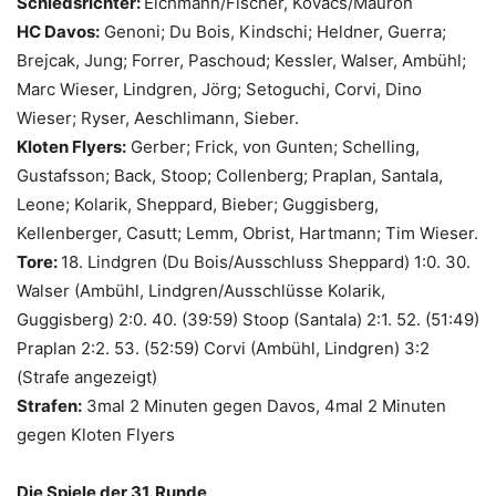
Schiedsrichter:
Eichmann/Fischer, Kovacs/Mauron
HC Davos:
Genoni; Du Bois, Kindschi; Heldner, Guerra;
Brejcak, Jung; Forrer, Paschoud; Kessler, Walser, Ambühl;
Marc Wieser, Lindgren, Jörg; Setoguchi, Corvi, Dino
Wieser; Ryser, Aeschlimann, Sieber.
Kloten Flyers:
Gerber; Frick, von Gunten; Schelling,
Gustafsson; Back, Stoop; Collenberg; Praplan, Santala,
Leone; Kolarik, Sheppard, Bieber; Guggisberg,
Kellenberger, Casutt; Lemm, Obrist, Hartmann; Tim Wieser.
Tore:
18. Lindgren (Du Bois/Ausschluss Sheppard) 1:0. 30.
Walser (Ambühl, Lindgren/Ausschlüsse Kolarik,
Guggisberg) 2:0. 40. (39:59) Stoop (Santala) 2:1. 52. (51:49)
Praplan 2:2. 53. (52:59) Corvi (Ambühl, Lindgren) 3:2
(Strafe angezeigt)
Strafen:
3mal 2 Minuten gegen Davos, 4mal 2 Minuten
gegen Kloten Flyers
Die Spiele der 31. Runde