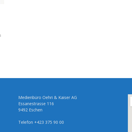
s
Medienbüro Oehri & Kaiser AG
Essanestrasse 116
9492 Eschen
Telefon +423 375 90 00