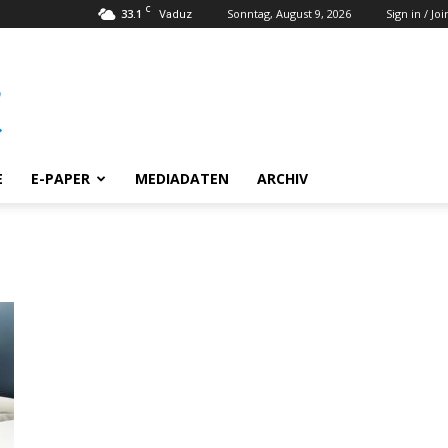
C
33.1
Sonntag, August 9, 2026
Sign in / Joi
Vaduz
E
E-PAPER
MEDIADATEN
ARCHIV