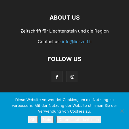
ABOUT US
Zeitschrift für Liechtenstein und die Region
Contact us:
info@lie-zeit.li
FOLLOW US
Diese Website verwendet Cookies, um die Nutzung zu
© 2026 - Zeit Verlag Anstalt |
Datenschutzerklärung
verbessern. Mit der Nutzung der Website stimmen Sie der
Verwendung von Cookies zu.
OK
Nein
Datenschutzrichtlinien