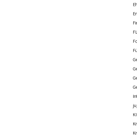
E
En
F
F
F
F
Ge
G
Ge
G
In
ju
KI
Kr
Kr