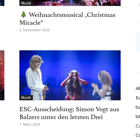
Musik
Weihnachtsmusical „Christmas
Miracle“
3. Dezember 2025
Al
Ba
Musik
ESC-Ausscheidung: Simon Vogt aus
ba
Balzers unter den letzten Drei
bi
1. März 2026
Ca
C