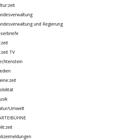
ltur:zeit
andesverwaltung
andesverwaltung und Regierung
serbriefe
e:zeit
e:zeit TV
echtenstein
edien
ine:zeit
bilität
usik
atur/Umwelt
ARTEIBÜHNE
lit:zeit
olizeimeldungen