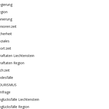
egierung
egion
anierung
nioren:zeit
cherheit
ziales
ort:zeit
raftaten Liechtenstein
raftaten Region
ch:zeit
desfälle
OURISMUS
mfrage
glücksfälle Liechtenstein
glücksfälle Region