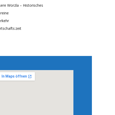
ere Worzla – Historisches
reine
rkehr
rtschafts:zeit