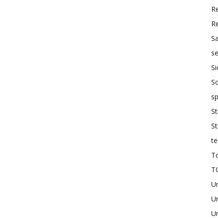
R
R
S
se
Si
So
sp
St
St
te
To
T
U
Un
Un