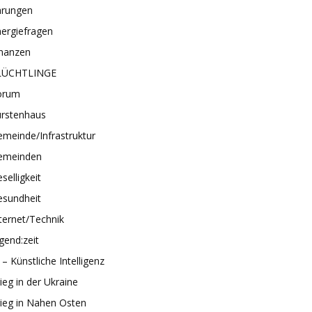
hrungen
ergiefragen
inanzen
LÜCHTLINGE
orum
ürstenhaus
meinde/Infrastruktur
emeinden
selligkeit
esundheit
ternet/Technik
gend:zeit
 – Künstliche Intelligenz
ieg in der Ukraine
ieg in Nahen Osten