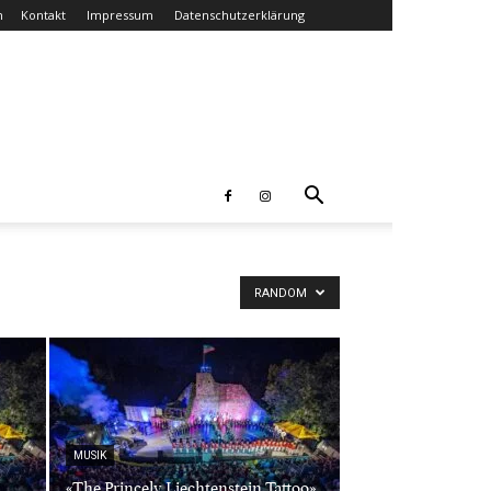
n
Kontakt
Impressum
Datenschutzerklärung
RANDOM
MUSIK
«The Princely Liechtenstein Tattoo»