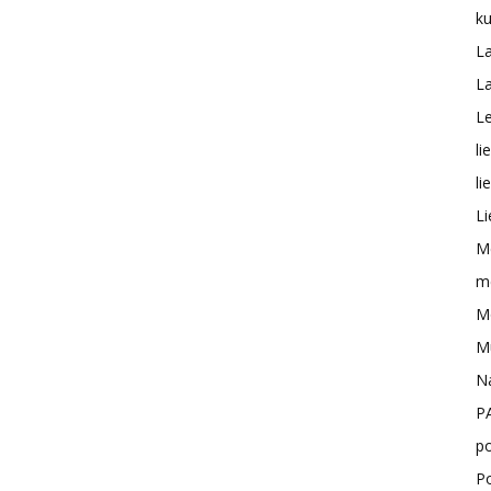
ku
L
L
Le
li
li
Li
M
me
Mo
M
N
P
po
P