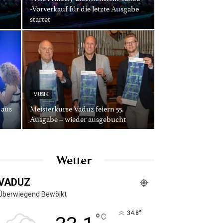
-Vorverkauf für die letzte Ausgabe
startet
MUSIK
 aus
Meisterkurse Vaduz feiern 55.
Ausgabe – wieder ausgebucht
Wetter
VADUZ
Überwiegend Bewölkt
°
34.8
°
C