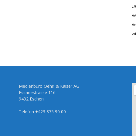
Üs
Ve
Ve
wi
Medienbüro Oehri & Kaiser AG
Essanestrasse 116
9492 Eschen
Telefon +423 375 90 00