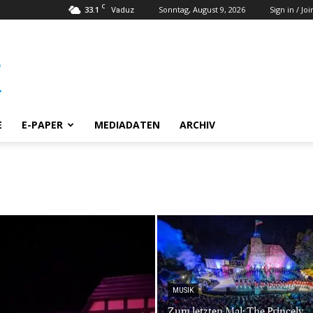
C
33.1
Sonntag, August 9, 2026
Sign in / Joi
Vaduz
E
E-PAPER
MEDIADATEN
ARCHIV
MUSIK
Zum letzten Mal: The Princely