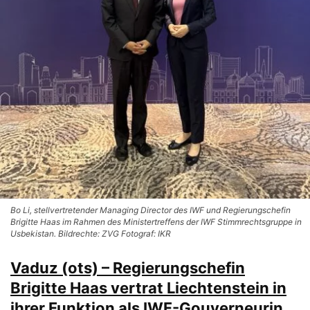
Bo Li, stellvertretender Managing Director des IWF und Regierungschefin
Brigitte Haas im Rahmen des Ministertreffens der IWF Stimmrechtsgruppe in
Usbekistan. Bildrechte: ZVG Fotograf: IKR
Vaduz (ots) – Regierungschefin
Brigitte Haas vertrat Liechtenstein in
ihrer Funktion als IWF-Gouverneurin