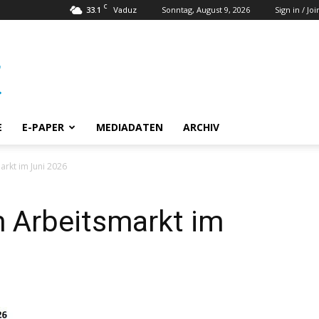
C
33.1
Sonntag, August 9, 2026
Sign in / Joi
Vaduz
E
E-PAPER
MEDIADATEN
ARCHIV
rkt im Juni 2026
m Arbeitsmarkt im