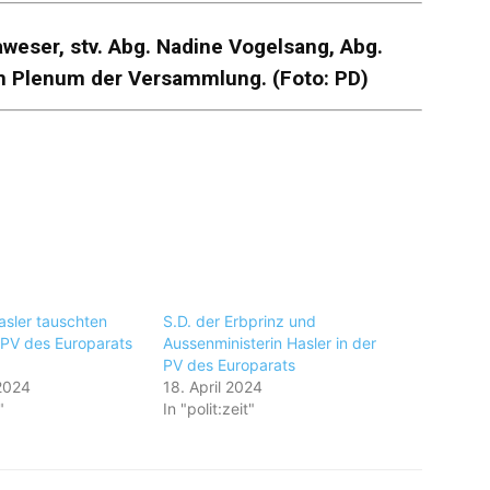
aweser, stv. Abg. Nadine Vogelsang, Abg.
im Plenum der Versammlung. (Foto: PD)
asler tauschten
S.D. der Erbprinz und
r PV des Europarats
Aussenministerin Hasler in der
PV des Europarats
2024
18. April 2024
"
In "polit:zeit"