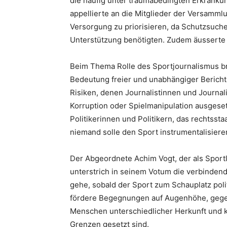
die häufig unter traumabedingten Erkrankun
appellierte an die Mitglieder der Versamml
Versorgung zu priorisieren, da Schutzsuch
Unterstützung benötigten. Zudem äusserte 
Beim Thema Rolle des Sportjournalismus br
Bedeutung freier und unabhängiger Berichte
Risiken, denen Journalistinnen und Journa
Korruption oder Spielmanipulation ausgeset
Politikerinnen und Politikern, das rechtsst
niemand solle den Sport instrumentalisiere
Der Abgeordnete Achim Vogt, der als Sport
unterstrich in seinem Votum die verbindende
gehe, sobald der Sport zum Schauplatz pol
fördere Begegnungen auf Augenhöhe, gege
Menschen unterschiedlicher Herkunft und k
Grenzen gesetzt sind.