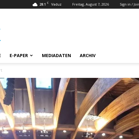
C
28.1
Freitag, August 7, 2026
Sign in / Joi
Vaduz
E
E-PAPER
MEDIADATEN
ARCHIV
rt