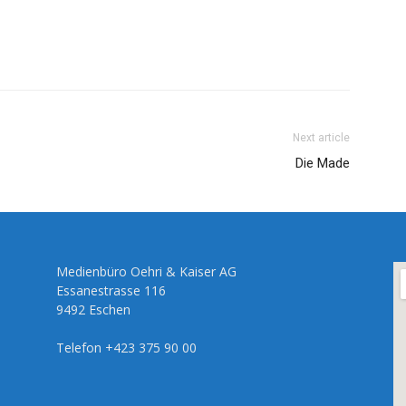
Next article
Die Made
Medienbüro Oehri & Kaiser AG
Essanestrasse 116
9492 Eschen
Telefon +423 375 90 00