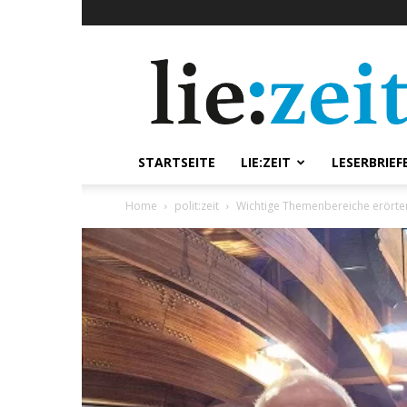
lie:zeit
online
STARTSEITE
LIE:ZEIT
LESERBRIEF
Home
polit:zeit
Wichtige Themenbereiche erörte