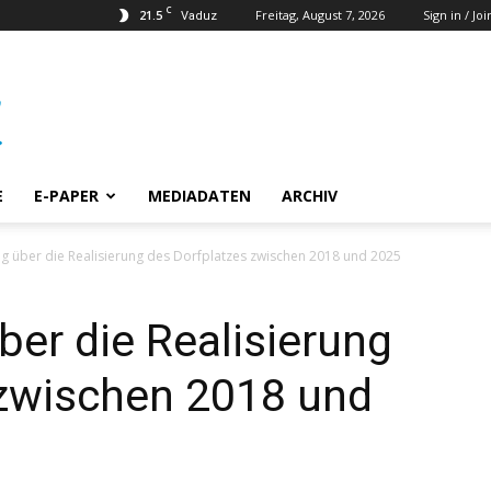
C
21.5
Freitag, August 7, 2026
Sign in / Joi
Vaduz
E
E-PAPER
MEDIADATEN
ARCHIV
 über die Realisierung des Dorfplatzes zwischen 2018 und 2025
er die Realisierung
 zwischen 2018 und