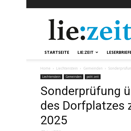
lie:zeit
online
STARTSEITE
LIE:ZEIT
LESERBRIEF
Home
Liechtenstein
Gemeinden
Sonderprüfung
Liechtenstein
Gemeinden
polit:zeit
Sonderprüfung üb
des Dorfplatzes
2025