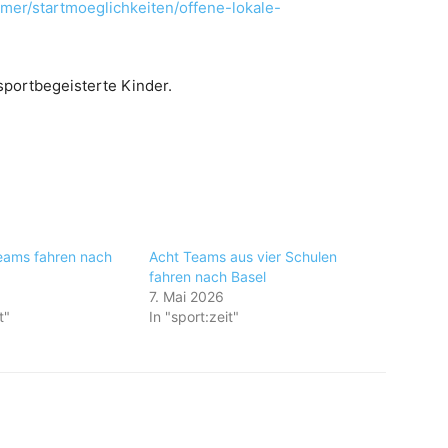
hmer/startmoeglichkeiten/offene-lokale-
sportbegeisterte Kinder.
eams fahren nach
Acht Teams aus vier Schulen
fahren nach Basel
7. Mai 2026
t"
In "sport:zeit"