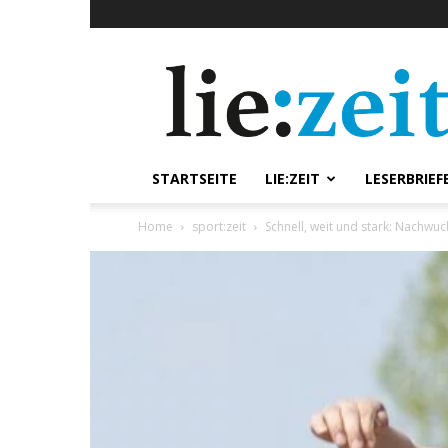
lie:zeit
online
STARTSEITE
LIE:ZEIT
LESERBRIEF
Home
sport:zeit
Schnell, weit und stark: Nachwu