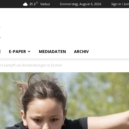
C
21.2
Donnerstag, August 6, 2026
Sign in / Joi
Vaduz
E
E-PAPER
MEDIADATEN
ARCHIV
chs kämpft um Bestleistungen in Eschen