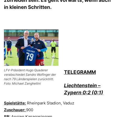
zufrieden sein. Es geht vorwärts, wenn auch
in kleinen Schritten.
LFV-Präsident Hugo Quaderer
TELEGRAMM
verabschiedet Sandro Wolfinger der
nach 79 Länderspielen zurücktritt.
Foto: Michael Zanghellini
Liechtenstein –
Zypern 0:2 (0:1)
Spielstätte:
Rheinpark Stadion, Vaduz
Zuschauer:
900
SR:
Anojen Kanagasingam