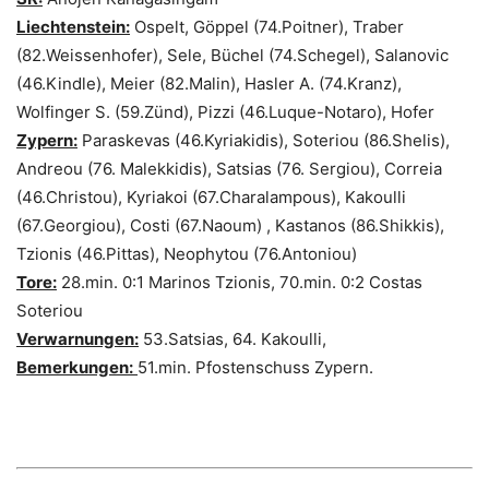
Liechtenstein:
Ospelt, Göppel (74.Poitner), Traber
(82.Weissenhofer), Sele, Büchel (74.Schegel), Salanovic
(46.Kindle), Meier (82.Malin), Hasler A. (74.Kranz),
Wolfinger S. (59.Zünd), Pizzi (46.Luque-Notaro), Hofer
Zypern:
Paraskevas (46.Kyriakidis), Soteriou (86.Shelis),
Andreou (76. Malekkidis), Satsias (76. Sergiou), Correia
(46.Christou), Kyriakoi (67.Charalampous), Kakoulli
(67.Georgiou), Costi (67.Naoum) , Kastanos (86.Shikkis),
Tzionis (46.Pittas), Neophytou (76.Antoniou)
Tore:
28.min. 0:1 Marinos Tzionis, 70.min. 0:2 Costas
Soteriou
Verwarnungen:
53.Satsias, 64. Kakoulli,
Bemerkungen:
51.min. Pfostenschuss Zypern.