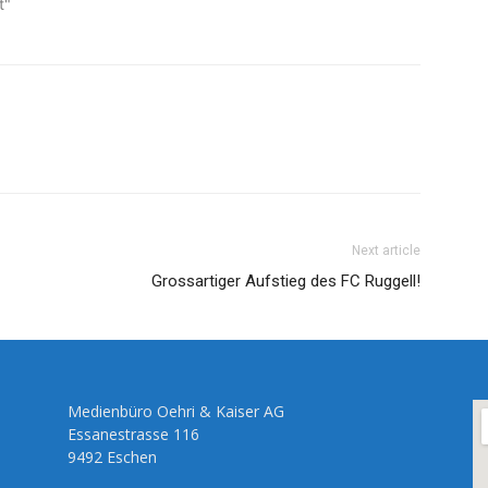
t"
Next article
Grossartiger Aufstieg des FC Ruggell!
Medienbüro Oehri & Kaiser AG
Essanestrasse 116
9492 Eschen