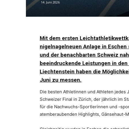
14. Juni 2026
Mit dem ersten Leichtathletikwettk
nigelnagelneuen Anlage in Eschen s
und der benachbarten Schweiz nah
beeindruckende Leistungen in den v
Liechtenstein haben die Möglichkei
Juni zu messen.
Die besten Athletinnen und Athleten jedes 
Schweizer Final in Zürich, der jährlich im S
für die Nachwuchs-Sportlerinnen und -sport
atemberaubenden Highlights, Gänsehaut-M