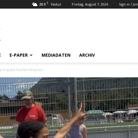
C
20.5
Freitag, August 7, 2026
Sign in / Joi
Vaduz
E
E-PAPER
MEDIADATEN
ARCHIV
Sportpark Eschen-Mauren