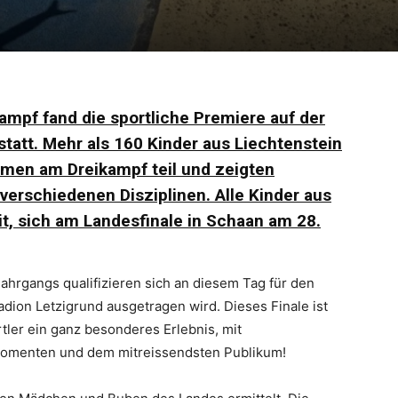
ampf fand die sportliche Premiere auf der
tatt. Mehr als 160 Kinder aus Liechtenstein
men am Dreikampf teil und zeigten
erschiedenen Disziplinen. Alle Kinder aus
t, sich am Landesfinale in Schaan am 28.
Jahrgangs qualifizieren sich an diesem Tag für den
tadion Letzigrund ausgetragen wird. Dieses Finale ist
ler ein ganz besonderes Erlebnis, mit
omenten und dem mitreissendsten Publikum!