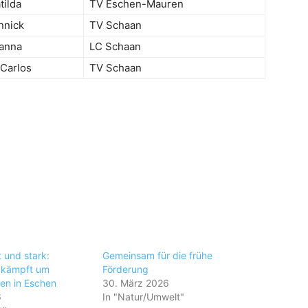
ilda
TV Eschen-Mauren
nnick
TV Schaan
vanna
LC Schaan
 Carlos
TV Schaan
t und stark:
Gemeinsam für die frühe
kämpft um
Förderung
gen in Eschen
30. März 2026
6
In "Natur/Umwelt"