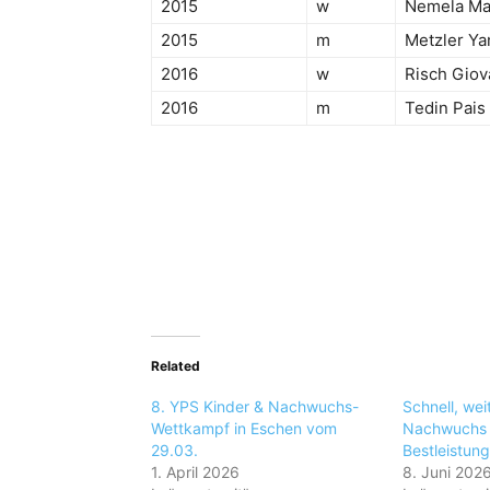
2015
w
Nemela Mat
2015
m
Metzler Ya
2016
w
Risch Gio
2016
m
Tedin Pais
Related
8. YPS Kinder & Nachwuchs-
Schnell, wei
Wettkampf in Eschen vom
Nachwuchs 
29.03.
Bestleistun
1. April 2026
8. Juni 202