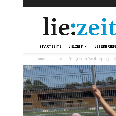
lie:zeit
online
STARTSEITE
LIE:ZEIT
LESERBRIEF
Home
sport:zeit
Erfolgreicher Wettkampftag im 