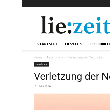
lie:zeit
online
STARTSEITE
LIE:ZEIT
LESERBRIEF
Home
Leserbriefe
Verletzung der Neutralität
Leserbriefe
Verletzung der Ne
11. Mai 2026