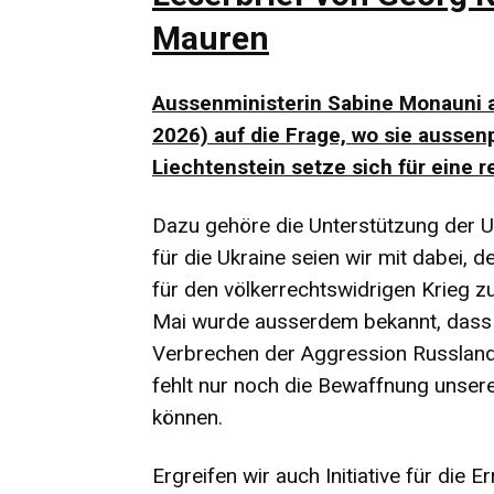
Mauren
Aussenministerin Sabine Monauni an
2026) auf die Frage, wo sie aussen
Liechtenstein setze sich für eine r
Dazu gehöre die Unterstützung der U
für die Ukraine seien wir mit dabei, 
für den völkerrechtswidrigen Krieg 
Mai wurde ausserdem bekannt, dass s
Verbrechen der Aggression Russland
fehlt nur noch die Bewaffnung unser
können.
Ergreifen wir auch Initiative für die 