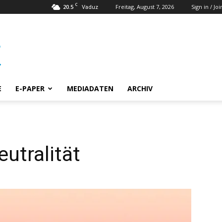
C
20.5
Freitag, August 7, 2026
Sign in / Joi
Vaduz
E
E-PAPER
MEDIADATEN
ARCHIV
utralität