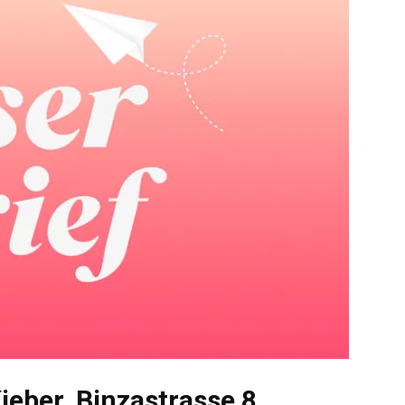
ieber, Binzastrasse 8,