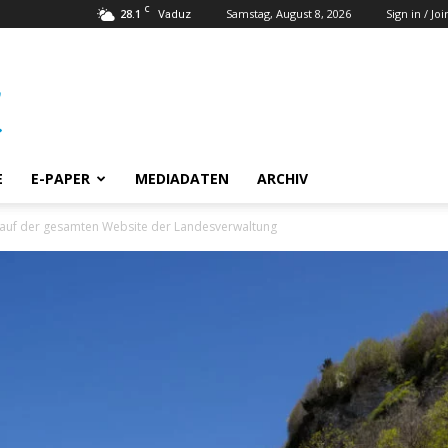
C
28.1
Samstag, August 8, 2026
Sign in / Joi
Vaduz
E
E-PAPER
MEDIADATEN
ARCHIV
u auf der gesamten Website der Landesverwaltung