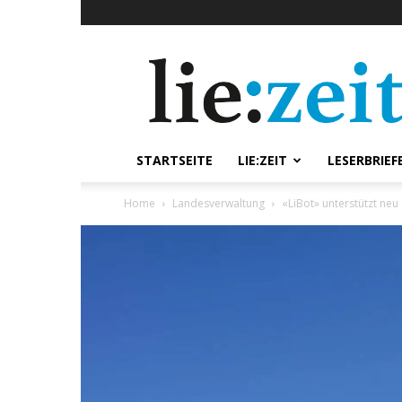
lie:zeit
online
STARTSEITE
LIE:ZEIT
LESERBRIEF
Home
Landesverwaltung
«LiBot» unterstützt ne