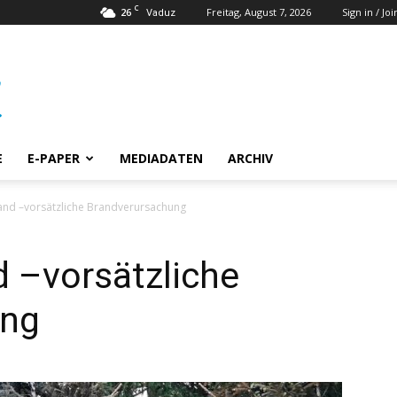
C
26
Freitag, August 7, 2026
Sign in / Joi
Vaduz
E
E-PAPER
MEDIADATEN
ARCHIV
rand –vorsätzliche Brandverursachung
d –vorsätzliche
ung