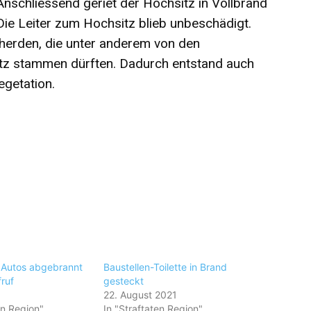
nschliessend geriet der Hochsitz in Vollbrand
Die Leiter zum Hochsitz blieb unbeschädigt.
erden, die unter anderem von den
tz stammen dürften. Dadurch entstand auch
getation.
 Autos abgebrannt
Baustellen-Toilette in Brand
ruf
gesteckt
1
22. August 2021
en Region"
In "Straftaten Region"