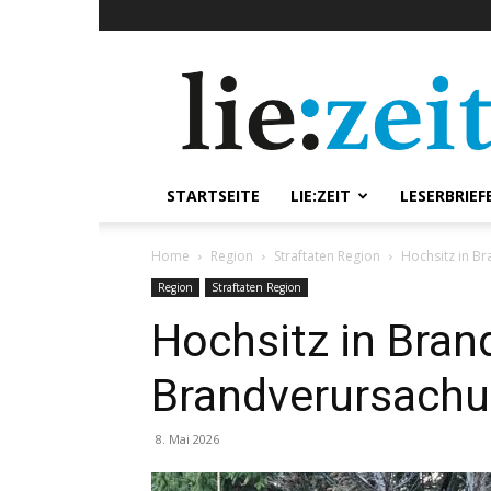
lie:zeit
online
STARTSEITE
LIE:ZEIT
LESERBRIEF
Home
Region
Straftaten Region
Hochsitz in B
Region
Straftaten Region
Hochsitz in Bran
Brandverursach
8. Mai 2026