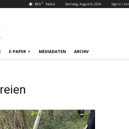
C
25.5
Samstag, August 8, 2026
Sign in / Joi
Vaduz
E
E-PAPER
MEDIADATEN
ARCHIV
reien