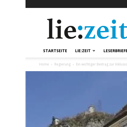
lie:zeit
online
STARTSEITE
LIE:ZEIT
LESERBRIEF
Home
Regierung
Ein wichtiger Beitrag zur Inklusio