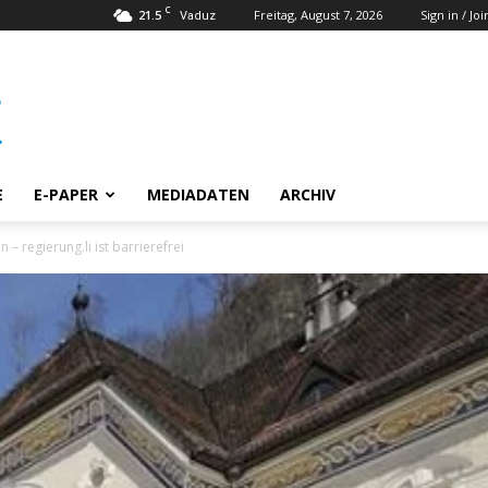
C
21.5
Freitag, August 7, 2026
Sign in / Joi
Vaduz
E
E-PAPER
MEDIADATEN
ARCHIV
n – regierung.li ist barrierefrei