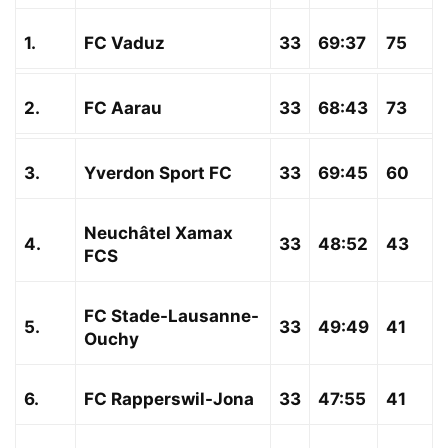
1.
FC Vaduz
33
69:37
75
2.
FC Aarau
33
68:43
73
3.
Yverdon Sport FC
33
69:45
60
Neuchâtel Xamax
4.
33
48:52
43
FCS
FC Stade-Lausanne-
5.
33
49:49
41
Ouchy
6.
FC Rapperswil-Jona
33
47:55
41