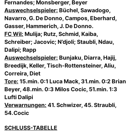
Fernandes; Monsberger, Beyer
Auswechselspieler:
Büchel, Sawadogo,
Navarro, G. De Donno, Campos, Eberhard,
Gasser, Hammerich, J. De Donno.
FC Wil:
Mulija; Rutz, Schmid, Kaiba,
Schreiber; Jacovic; N’djoli; Staubli, Ndau,
Dalipi; Rapp
Auswechselspieler:
Bunjaku, Diarra, Hajij,
Breedijk, Keller, Tisch-Rottensteiner, Aliu,
Correira, Diet
Tore:
15.min. 0:1 Luca Mack, 31.min. 0:2 Brian
Beyer, 48.min. 0:3 Milos Cocic, 51.min. 1:3
Lufti Dalipi
Verwarnungen:
41. Schwizer, 45. Straubli,
54.Cocic
SCHLUSS-TABELLE