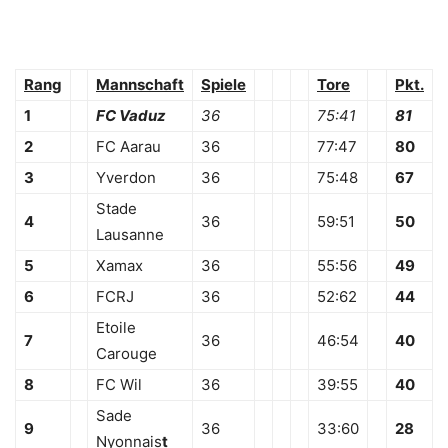
Rang
Mannschaft
Spiele
Tore
Pkt.
1
FC Vaduz
36
75:41
81
2
FC Aarau
36
77:47
80
3
Yverdon
36
75:48
67
Stade
4
36
59:51
50
Lausanne
5
Xamax
36
55:56
49
6
FCRJ
36
52:62
44
Etoile
7
36
46:54
40
Carouge
8
FC Wil
36
39:55
40
Sade
9
36
33:60
28
Nyonnais
t