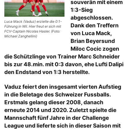
souverän mit einem
1:3-Sieg
abgeschlossen.
Luca Mack (Vaduz) erzielte die 0:1-
Dank den Treffern
Führung in Wil. Hier freut er sich mit
FCV-Captain Nicolas Hasler. (Foto:
von Luca Mack,
Michael Zanghellini)
Brian Beyersund
Miloc Cocic zogen
die Schützlinge von Trainer Marc Schneider
bis zur 48.min. mit 0:3 davon, ehe Lufti Dalipi
den Endstand von 1:3 herstellte.
Vaduz feiert den insgesamt vierten Aufstieg
in die Beletage des Schweizer Fussballs.
Erstmals gelang dieser 2008, danach
erneute 2014 und 2020. Zuletzt spielte die
Mannschaft fünf Jahre in der Challenge
League und lieferte sich in dieser Saison mit