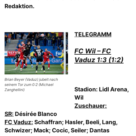
Redaktion.
TELEGRAMM
FC Wil – FC
Vaduz 1:3 (1:2)
Brian Beyer (Vaduz) jubelt nach
seinem Tor zum 0:2 (Michael
Stadion:
Lidl Arena,
Zanghellini)
Wil
Zuschauer:
SR:
Désirée Blanco
FC Vaduz:
Schaffran; Hasler, Beeli, Lang,
Schwizer; Mack; Cocic, Seiler; Dantas