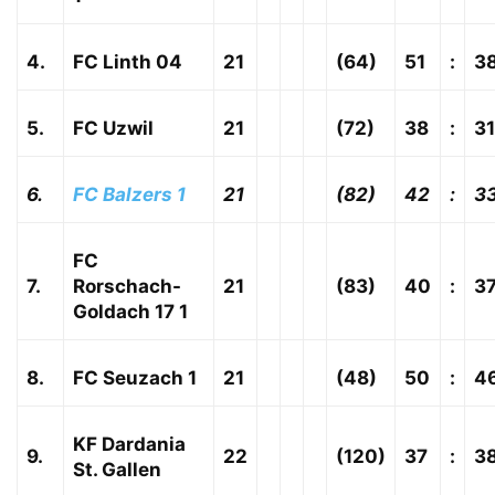
4.
FC Linth 04
21
(64)
51
:
3
5.
FC Uzwil
21
(72)
38
:
31
6.
FC Balzers 1
21
(82)
42
:
3
FC
7.
Rorschach-
21
(83)
40
:
3
Goldach 17 1
8.
FC Seuzach 1
21
(48)
50
:
4
KF Dardania
9.
22
(120)
37
:
3
St. Gallen