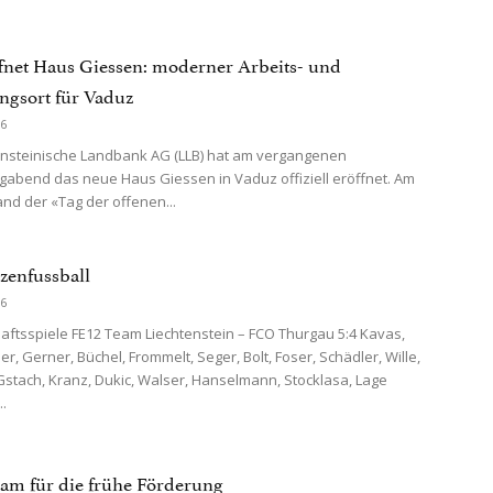
fnet Haus Giessen: moderner Arbeits- und
gsort für Vaduz
26
ensteinische Landbank AG (LLB) hat am vergangenen
abend das neue Haus Giessen in Vaduz offiziell eröffnet. Am
nd der «Tag der offenen...
zenfussball
26
aftsspiele FE12 Team Liechtenstein – FCO Thurgau 5:4 Kavas,
, Gerner, Büchel, Frommelt, Seger, Bolt, Foser, Schädler, Wille,
stach, Kranz, Dukic, Walser, Hanselmann, Stocklasa, Lage
..
m für die frühe Förderung