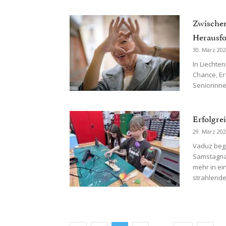
Zwischen
Herausf
30. März 20
In Liechte
Chance, E
Seniorinne
Erfolgre
29. März 20
Vaduz beg
Samstagna
mehr in ei
strahlender