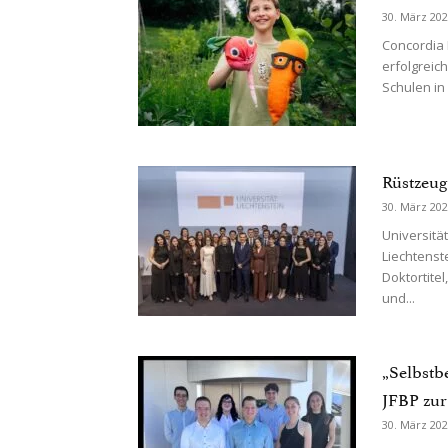
30. März 20
Concordia 
erfolgreic
Schulen in 
Rüstzeug
30. März 20
Universität
Liechtenst
Doktortite
und...
„Selbstb
JFBP zur
30. März 20