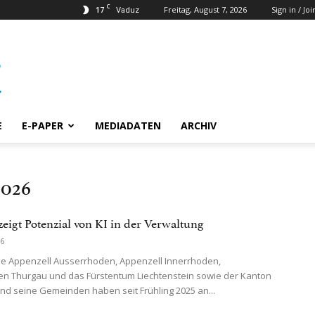
C
17
Freitag, August 7, 2026
Sign in / Joi
Vaduz
E
E-PAPER
MEDIADATEN
ARCHIV
2026
zeigt Potenzial von KI in der Verwaltung
26
e Appenzell Ausserrhoden, Appenzell Innerrhoden,
n Thurgau und das Fürstentum Liechtenstein sowie der Kanton
und seine Gemeinden haben seit Frühling 2025 an...