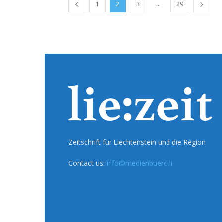
...
1
2
3
29
Zeitschrift für Liechtenstein und die Region
Contact us:
info@medienbuero.li