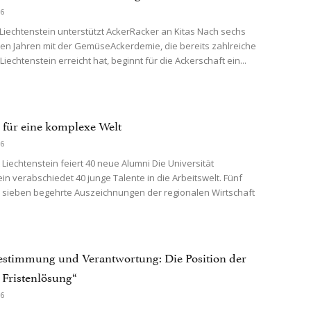
26
Liechtenstein unterstützt AckerRacker an Kitas Nach sechs
hen Jahren mit der GemüseAckerdemie, die bereits zahlreiche
Liechtenstein erreicht hat, beginnt für die Ackerschaft ein...
 für eine komplexe Welt
26
 Liechtenstein feiert 40 neue Alumni Die Universität
ein verabschiedet 40 junge Talente in die Arbeitswelt. Fünf
l, sieben begehrte Auszeichnungen der regionalen Wirtschaft
estimmung und Verantwortung: Die Position der
 Fristenlösung“
26