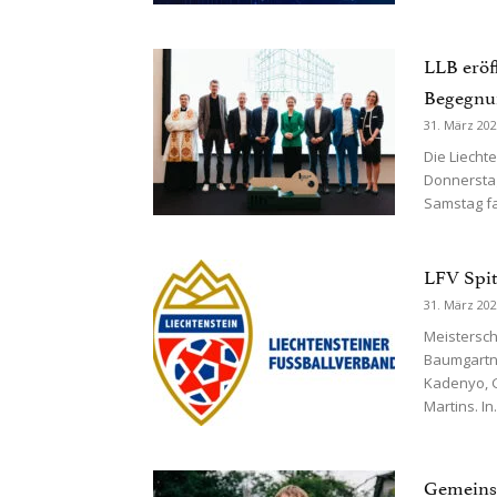
LLB eröf
Begegnun
31. März 20
Die Liecht
Donnerstag
Samstag fa
LFV Spit
31. März 20
Meistersch
Baumgartner
Kadenyo, G
Martins. In.
Gemeinsa