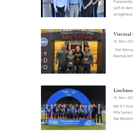
Parteienbü
sich in de
ausgetausc
Viermal 
30. März 20
Der Monat 
Martial Art
Liechten
30. März 20
Mit 4:1 mu
Fifa Serie
die Niederl