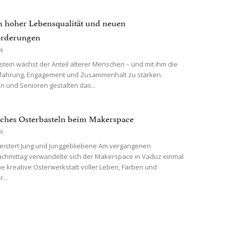
 hoher Lebensqualität und neuen
orderungen
26
nstein wächst der Anteil älterer Menschen – und mit ihm die
rfahrung, Engagement und Zusammenhalt zu stärken.
n und Senioren gestalten das...
iches Osterbasteln beim Makerspace
26
eistert Jung und Junggebliebene Am vergangenen
chmittag verwandelte sich der Makerspace in Vaduz einmal
ne kreative Osterwerkstatt voller Leben, Farben und
...