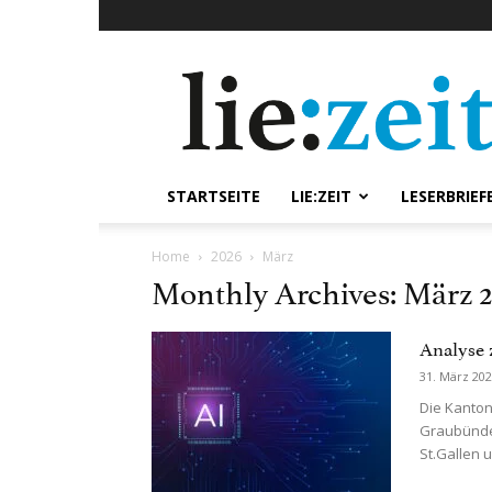
lie:zeit
online
STARTSEITE
LIE:ZEIT
LESERBRIEF
Home
2026
März
Monthly Archives: März 
Analyse 
31. März 20
Die Kanton
Graubünde
St.Gallen 