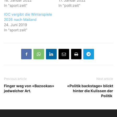
18. Januar 2022
17. Januar 2022
In "sport:zeit"
In "polit:zeit"
IOC vergibt die Winterspiele
2026 nach Mailand
24. Juni 2019
In "sport:zeit"
Previous article
Next article
Finger weg von «Bazookas»
«Politik backstage» blickt
jedwelcher Art.
hinter die Kulissen der
Politik