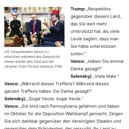
Trump:
„Respektlos
gegenüber diesem Land,
das Sie weit mehr
unterstützt hat, als viele
Leute sagten, dass man
Sie hätte unterstützen
US-Vizepräsident Vance (r.)
sollen.“
attackiert während des Gesprächs
Vance:
„Haben Sie einmal
immer wieder den Gast aus der
Ukraine. Foto: Picture Alliance, FFM
Danke gesagt?“
Selenskyj:
„Viele Male.“
Vance:
„Während dieses Treffens? Während dieses
ganzen Treffens haben Sie Danke gesagt?“
Selenskyj:
„Sogar heute, sogar heute.“
Vance:
„Sie sind nach Pennsylvania gefahren und haben
im Oktober für die Opposition Wahlkampf gemacht. Zeigen
Sie sich dankbar gegenüber den Vereinigten Staaten und
gegenüber dem Präsidenten, der versucht, Ihr Land zu