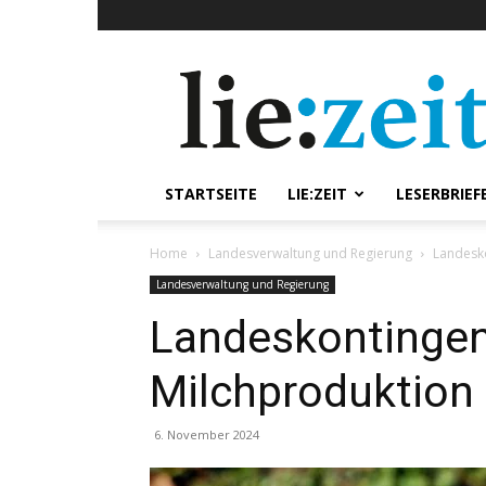
lie:zeit
online
STARTSEITE
LIE:ZEIT
LESERBRIEF
Home
Landesverwaltung und Regierung
Landesko
Landesverwaltung und Regierung
Landeskontingent
Milchproduktion 
6. November 2024