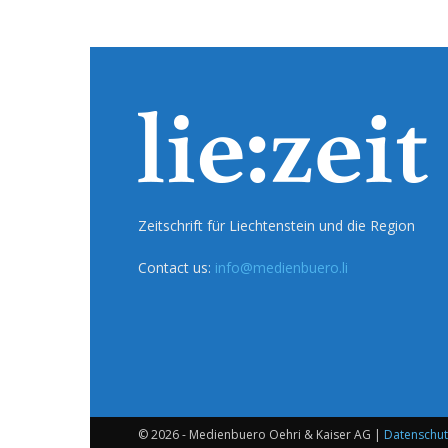
Zeitschrift für Liechtenstein und die Region
Contact us:
info@medienbuero.li
© 2026 - Medienbuero Oehri & Kaiser AG |
Datenschut