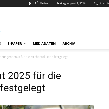
C
17
Freitag, August 7, 2026
Sign in / Joi
Vaduz
E
E-PAPER
MEDIADATEN
ARCHIV
ntingent 2025 für die Milchproduktion festgelegt
 2025 für die
festgelegt