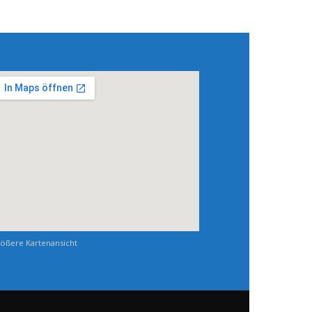
ößere Kartenansicht