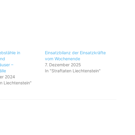
bstähle in
Einsatzbilanz der Einsatzkräfte
und
vom Wochenende
äuser –
7. Dezember 2025
lle
In "Straftaten Liechtenstein"
er 2024
en Liechtenstein"