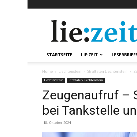
lie:zeit
online
STARTSEITE
LIE:ZEIT
LESERBRIEF
Home
Liechtenstein
Straftaten Liechtenstein
Ze
Liechtenstein
Straftaten Liechtenstein
Zeugenaufruf –
bei Tankstelle u
18. Oktober 2024