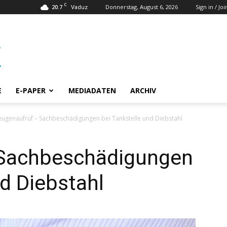
C
20.7
Donnerstag, August 6, 2026
Sign in / Joi
Vaduz
E
E-PAPER
MEDIADATEN
ARCHIV
ugenaufruf – Sachbeschädigungen bei Tankstelle und Diebstahl
 Sachbeschädigungen
nd Diebstahl