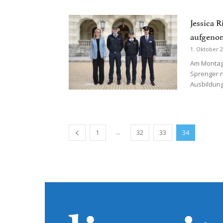
Jessica 
aufgen
1. Oktober 
Am Montag,
Sprenger n
Ausbildung
...
1
32
33
34