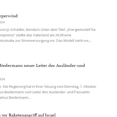
rperwind
2024
 von Jo Schädler, Bendern Unter dem Titel: „Energiemodell für
rompreise“ stellte das Vaterland am 26.09 eine
tsstudie zur Stromversorgung vor. Das Modell sieht vor,...
iedermann neuer Leiter des Ausländer-und
2024
 - Die Regierung hat in ihrer Sitzung vom Dienstag, 1. Oktober
kus Biedermann zum Leiter des Ausländer- und Passamts
Markus Biedermann...
 vor Raketenangriff auf Israel