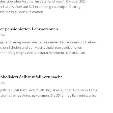
 des Liberalen Forums Im Vaterland vom 1. Oktober 2024
einhard Walser auf S. 5 in einem ganzseitigen Beitrag
ise, dass zu den Funktionen...
der pensionierten Lehrpersonen
2024
enen Freitag waren die pensionierten Lehrerinnen und Lehrer
lichen Schulen und der Musikschule zum traditionellen
enausflug eingeladen. Gestärkt mit einem Frühstück, an
oholisiert Selbstunfall verursacht
2024
(30.09.2024), kurz nach 23:40 Uhr, ist es auf der Autobahn A1 zu
stunfall eines Autos gekommen. Die 35-jährige Fahrerin war in...