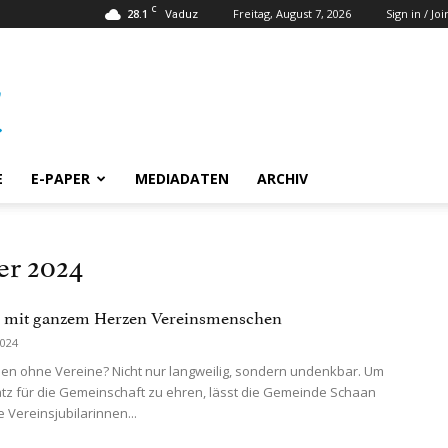
C
28.1
Freitag, August 7, 2026
Sign in / Joi
Vaduz
E
E-PAPER
MEDIADATEN
ARCHIV
er 2024
e mit ganzem Herzen Vereinsmenschen
2024
ben ohne Vereine? Nicht nur langweilig, sondern undenkbar. Um
atz für die Gemeinschaft zu ehren, lässt die Gemeinde Schaan
re Vereinsjubilarinnen...