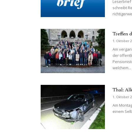
Leserbrief
schreibt R
richtigerwe
Treffen 
1. Oktober 
Am vergang
der öffent
Pensionist
welchem...
Thal: Alk
1. Oktober 
Am Montag 
einem Selb