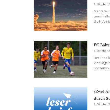
1. Oktober 
Mehrere Po
„unmittelba
die Nachri
FC Balze
1. Oktober 
Der Tabell
Vier Tage 
Spitzenspie
«Zwei An
durch S
1. Oktober 