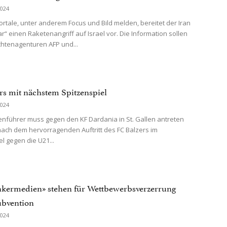
2024
rtale, unter anderem Focus und Bild melden, bereitet der Iran
r“ einen Raketenangriff auf Israel vor. Die Information sollen
chtenagenturen AFP und...
rs mit nächstem Spitzenspiel
2024
enführer muss gegen den KF Dardania in St. Gallen antreten
nach dem hervorragenden Auftritt des FC Balzers im
l gegen die U21...
kermedien» stehen für Wettbewerbsverzerrung
ubvention
2024