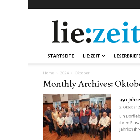
lie:zeit
online
STARTSEITE
LIE:ZEIT
LESERBRIEF
Home
2024
Oktober
Monthly Archives: Oktob
950 Jahr
2. Oktober 
Ein Dorfle
ihren Eins
jährlich ih