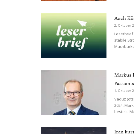
Auch Kö
2. Oktober 
Leserbrief
stabile St
Machbarkei
Markus B
Passamts
1. Oktober 
Vaduz (ots)
2024, Mar
bestellt. 
Iran kurz