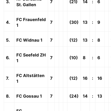
3.
7
(21)
14
:
6
St. Gallen
FC Frauenfeld
4.
7
(30)
13
:
9
1
5.
FC Widnau 1
7
(12)
13
:
8
FC Seefeld ZH
6.
7
(10)
8
:
6
1
FC Altstätten
7.
7
(12)
16
:
16
1
8.
FC Gossau 1
7
(24)
14
:
13