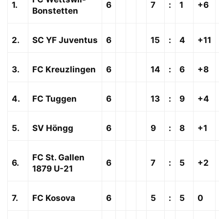
1.
6
7
:
1
+6
Bonstetten
2.
SC YF Juventus
6
15
:
4
+11
3.
FC Kreuzlingen
6
14
:
6
+8
4.
FC Tuggen
6
13
:
9
+4
5.
SV Höngg
6
9
:
8
+1
FC St. Gallen
6.
6
7
:
5
+2
1879 U-21
7.
FC Kosova
6
5
:
5
0