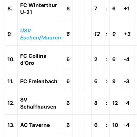
FC Winterthur
8.
6
7
:
6
+1
U-21
USV
9.
6
12
:
9
+3
Eschen/Mauren
FC Collina
10.
6
2
:
6
-4
d’Oro
11.
FC Freienbach
6
6
:
9
-3
SV
12.
6
8
:
12
-4
Schaffhausen
13.
AC Taverne
6
6
:
10
-4