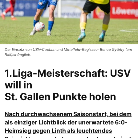
Der Einsatz von USV-Captain und Mittelfeld-Regisseur Bence Györky (am
Ball)ist fraglich.
1.Liga-Meisterschaft: USV
will in
St. Gallen Punkte holen
Nach durchwachsenem Saisonstart, bei dem
als einziger Lichtblick der unerwartete 6:0-
Heimsieg gegen Linth als leuchtendes