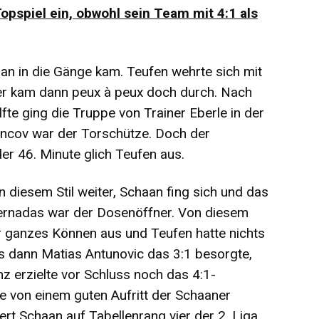
opspiel ein, obwohl sein Team mit 4:1 als
aan in die Gänge kam. Teufen wehrte sich mit
er kam dann peux à peux doch durch. Nach
te ging die Truppe von Trainer Eberle in der
lincov war der Torschütze. Doch der
der 46. Minute glich Teufen aus.
 diesem Stil weiter, Schaan fing sich und das
ernadas war der Dosenöffner. Von diesem
hr ganzes Können aus und Teufen hatte nichts
s dann Matias Antunovic das 3:1 besorgte,
nz erzielte vor Schluss noch das 4:1-
 von einem guten Aufritt der Schaaner
rt Schaan auf Tabellenrang vier der 2. Liga.