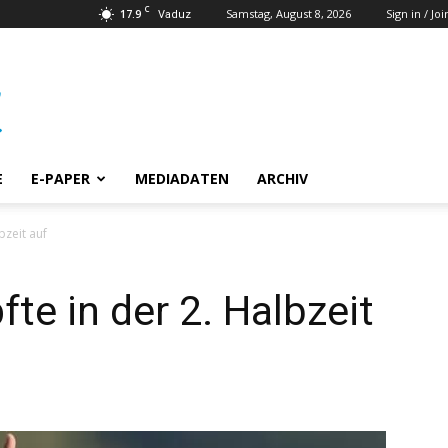
C
17.9
Samstag, August 8, 2026
Sign in / Joi
Vaduz
E
E-PAPER
MEDIADATEN
ARCHIV
bzeit auf
te in der 2. Halbzeit