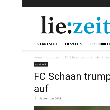
lie:zeit
online
STARTSEITE
LIE:ZEIT
LESERBRIEF
Home
sport:zeit
FC Schaan trumpfte in der 2. Hal
sport:zeit
FC Schaan trumpf
auf
21. September 2024