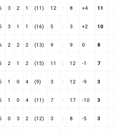
6
3
2
1
(11)
12
:
8
+4
11
5
3
1
1
(16)
5
:
3
+2
10
6
2
2
2
(13)
9
:
9
0
8
5
2
1
2
(15)
11
:
12
-1
7
5
1
0
4
(9)
3
:
12
-9
3
5
1
0
4
(11)
7
:
17
-10
3
5
0
3
2
(12)
3
:
8
-5
3