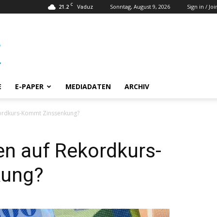
C
21.2
Sonntag, August 9, 2026
Sign in / Joi
Vaduz
E
E-PAPER
MEDIADATEN
ARCHIV
kordkurs-Kommt Zinssenkung?
en auf Rekordkurs-
kung?