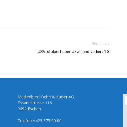
Next article
USV stolpert über Uzwil und verliert 1:3
Medienbüro Oehri & Kaiser AG
Essanestrasse 116
9492 Eschen
Telefon +423 375 90 00