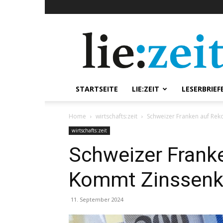
lie:zeit
online
STARTSEITE
LIE:ZEIT
LESERBRIEF
Home
wirtschafts:zeit
Schweizer Franken auf Re
wirtschafts:zeit
Schweizer Frank
Kommt Zinssen
11. September 2024