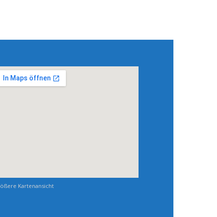
ößere Kartenansicht