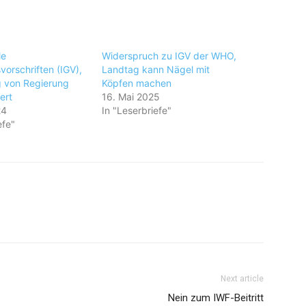
le
Widerspruch zu IGV der WHO,
orschriften (IGV),
Landtag kann Nägel mit
 von Regierung
Köpfen machen
ert
16. Mai 2025
24
In "Leserbriefe"
efe"
Next article
Nein zum IWF-Beitritt