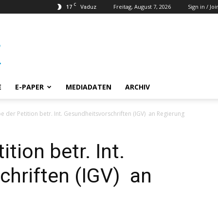
C
17
Freitag, August 7, 2026
Sign in / Joi
Vaduz
E
E-PAPER
MEDIADATEN
ARCHIV
 der Petition betr. Int. Gesundheitsvorschriften (IGV) an Regierung
tion betr. Int.
chriften (IGV) an