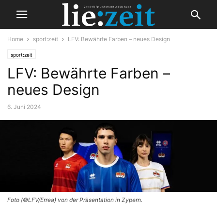
Home
sport:zeit
LFV: Bewährte Farben – neues Design
sport:zeit
LFV: Bewährte Farben –
neues Design
6. Juni 2024
Foto (©LFV/Errea) von der Präsentation in Zypern.