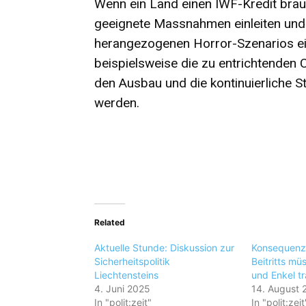
Wenn ein Land einen IWF-Kredit brauc
geeignete Massnahmen einleiten un
herangezogenen Horror-Szenarios e
beispielsweise die zu entrichtenden 
den Ausbau und die kontinuierliche S
werden.
Related
Aktuelle Stunde: Diskussion zur
Konsequenz
Sicherheitspolitik
Beitritts mü
Liechtensteins
und Enkel t
4. Juni 2025
14. August 
In "polit:zeit"
In "polit:zeit