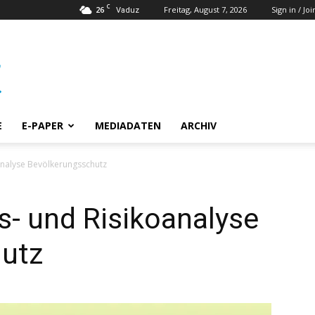
C
26
Freitag, August 7, 2026
Sign in / Joi
Vaduz
E
E-PAPER
MEDIADATEN
ARCHIV
analyse Bevölkerungsschutz
- und Risikoanalyse
utz