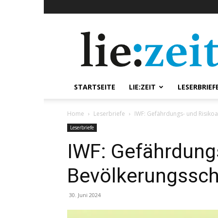
lie:zeit
online
STARTSEITE
LIE:ZEIT
LESERBRIEF
Home
Leserbriefe
IWF: Gefährdungs- und Risiko
Leserbriefe
IWF: Gefährdungs
Bevölkerungssch
30. Juni 2024