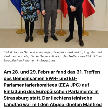
Bild vl: Sandra Gerber-Leuenberger, Delegationssekretärin, Abg. Manfred
Kaufmann und Abg. Daniel Seger anlässlich des Treffens des EEA JPC im
Europäischen Parlament in Strassburg.
Am 28. und 29. Februar fand das 61. Treffen
des Gemeinsamen EWR- und EU-
Parlamentarierkomitees (EEA JPC) auf
Einladung des Europäischen Parlaments in
Strassburg statt. Der liechtensteinische
Landtag war mit den Abgeordneten Manfred