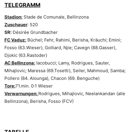
TELEGRAMM
Stadion:
Stade de Comunale, Bellinzona
Zuschauer
: 520
SR:
Désirée Grundbacher
FC Vaduz:
Büchel; Fehr, Rahimi, Berisha, Kräuchi; Emini;
Fosso (63.Wieser), Golliard, Njie; Cavegn (88.Gasser),
Djokic (63.Rastoder)
AC Bellinzona:
Iacobucci; Lamy, Rodrigues, Sauter,
Mihajlovic; Maressa (69.Tosetti), Seiler, Mahmoud, Samba;
Pollero (84. Alounga), Chacon (69. Benguche)
Tore:
71.min. 0:1 Wieser
Verwarnungen:
Rodrigues, Mihajlovic, Neelankandan (alle
Bellinzona), Berisha, Fosso (FCV)