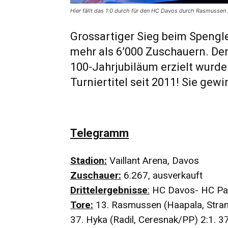
Hier fällt das 1:0 durch für den HC Davos durch Rasmussen i
Grossartiger Sieg beim Spengle
mehr als 6’000 Zuschauern. Der 
100-Jahrjubiläum erzielt wurde
Turniertitel seit 2011! Sie gew
Telegramm
Stadion:
Vaillant Arena, Davos
Zuschauer:
6.267, ausverkauft
Drittelergebnisse
:
HC Davos- HC Pardu
Tore:
13. Rasmussen (Haapala, Strans
37. Hyka (Radil, Ceresnak/PP) 2:1. 37