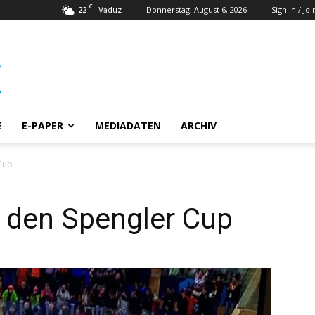
C
22
Donnerstag, August 6, 2026
Sign in / Joi
Vaduz
E
E-PAPER
MEDIADATEN
ARCHIV
Cup
 den Spengler Cup