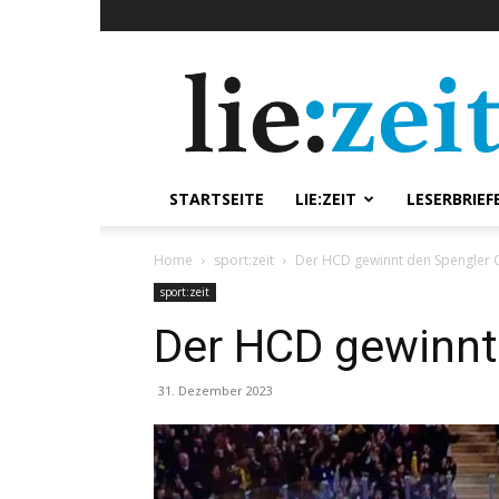
lie:zeit
online
STARTSEITE
LIE:ZEIT
LESERBRIEF
Home
sport:zeit
Der HCD gewinnt den Spengler 
sport:zeit
Der HCD gewinnt
31. Dezember 2023