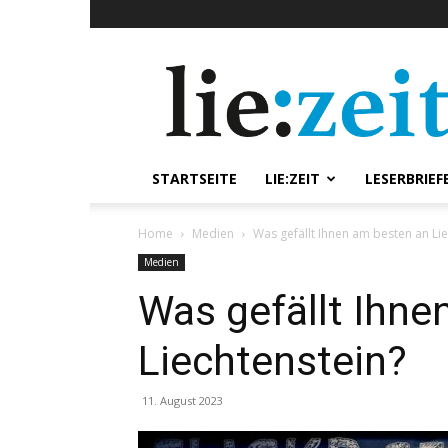
lie:zeit
online
STARTSEITE
LIE:ZEIT
LESERBRIEF
Home
Medien
Was gefällt Ihnen am besten an Lie
Medien
Was gefällt Ihne
Liechtenstein?
11. August 2023