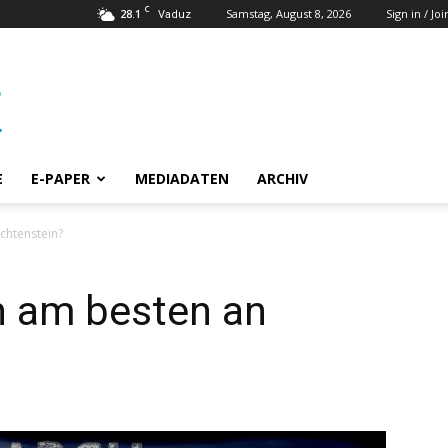
C
28.1
Samstag, August 8, 2026
Sign in / Joi
Vaduz
E
E-PAPER
MEDIADATEN
ARCHIV
chtenstein?
n am besten an