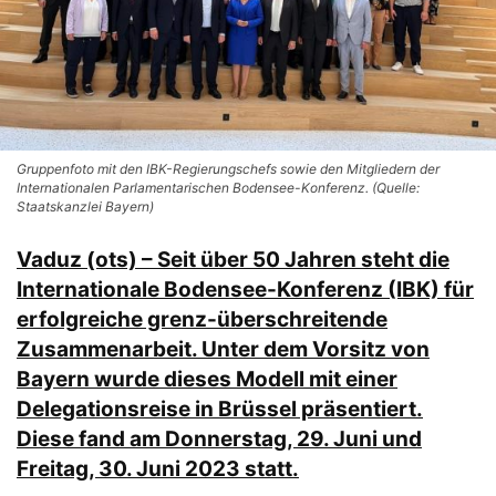
Gruppenfoto mit den IBK-Regierungschefs sowie den Mitgliedern der
Internationalen Parlamentarischen Bodensee-Konferenz. (Quelle:
Staatskanzlei Bayern)
Vaduz (ots) – Seit über 50 Jahren steht die
Internationale Bodensee-Konferenz (IBK) für
erfolgreiche grenz-überschreitende
Zusammenarbeit. Unter dem Vorsitz von
Bayern wurde dieses Modell mit einer
Delegationsreise in Brüssel präsentiert.
Diese fand am Donnerstag, 29. Juni und
Freitag, 30. Juni 2023 statt.