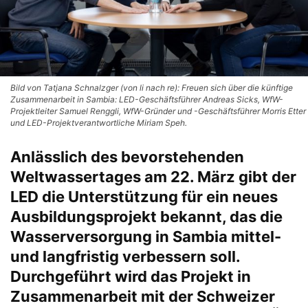
Bild von Tatjana Schnalzger (von li nach re): Freuen sich über die künftige
Zusammenarbeit in Sambia: LED-Geschäftsführer Andreas Sicks, WfW-
Projektleiter Samuel Renggli, WfW-Gründer und -Geschäftsführer Morris Etter
und LED-Projektverantwortliche Miriam Speh.
Anlässlich des bevorstehenden
Weltwassertages am 22. März gibt der
LED die Unterstützung für ein neues
Ausbildungsprojekt bekannt, das die
Wasserversorgung in Sambia mittel-
und langfristig verbessern soll.
Durchgeführt wird das Projekt in
Zusammenarbeit mit der Schweizer