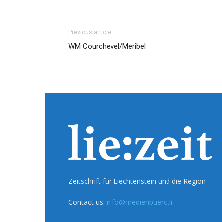
Previous article
WM Courchevel/Meribel
Zeitschrift für Liechtenstein und die Region
Contact us:
info@medienbuero.li