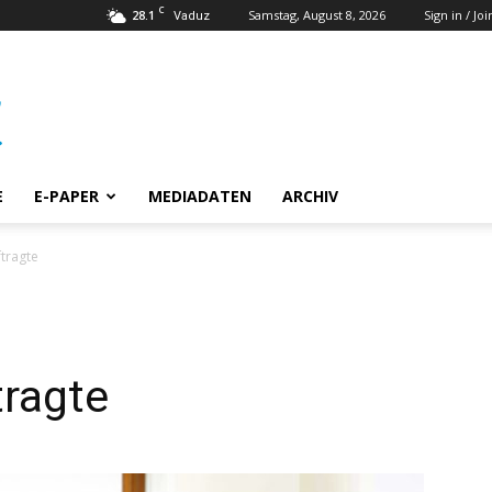
C
28.1
Samstag, August 8, 2026
Sign in / Joi
Vaduz
E
E-PAPER
MEDIADATEN
ARCHIV
ftragte
tragte