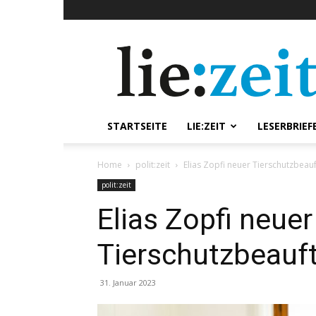
lie:zeit
online
STARTSEITE
LIE:ZEIT
LESERBRIEF
Home
polit:zeit
Elias Zopfi neuer Tierschutzbeau
polit:zeit
Elias Zopfi neuer
Tierschutzbeauf
31. Januar 2023