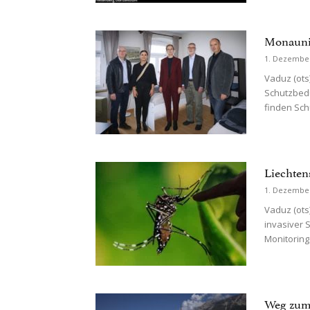
Monauni 
1. Dezembe
Vaduz (ots
Schutzbedü
finden Sch
Liechten
1. Dezembe
Vaduz (ots
invasiver 
Monitoring
Weg zum