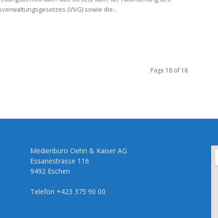
erwaltungsgesetzes (VVG) sowie die...
Page 18 of 18
Medienbüro Oehri & Kaiser AG
Essanestrasse 116
9492 Eschen
Telefon +423 375 90 00