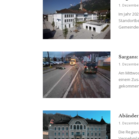
1. Dezembe
Im Jahr 20
Standortbe
Gemeinde» 
Sargans
1. Dezembe
Am Mittwoch
einem Zus
gekommen. 
Abänder
1. Dezembe
Die Regier
Vernehmla