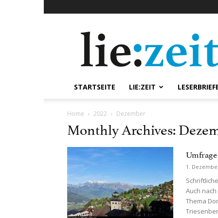
lie:zeit
online
STARTSEITE
LIE:ZEIT
LESERBRIEF
Home
2022
Dezember
Monthly Archives: Dezem
Umfrage
1. Dezembe
Schriftlic
Auch nach
Thema Dorf
Triesenberg