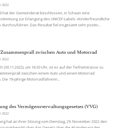
r 2022
20 hat der Gemeinderat beschlossen, in Schaan eine
stimmung zur Erlangung des UNICEF-Labels «Kinderfreundliche
durchzuführen. Das Resultat fiel insgesamt sehr positiv...
: Zusammenprall zwischen Auto und Motorrad
r 2022
 (30.11.2022), um 16:30 Uhr, ist es auf der Tiefrietstrasse zu
ammenprall zwischen einem Auto und einem Motorrad
Die 19-jährige Motorradfahrerin...
ung des Vermögensverwaltungsgesetzes (VVG)
r 2022
ung hat an ihrer Sitzung vom Dienstag, 29. November 2022 den
ssungsbericht über das Gesetz über die Abänderung des