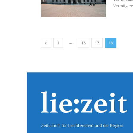
Vermögensv
...
1
16
17
18
Zeitschrift für Liechtenstein und die Region