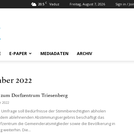
C
20.5
Freitag, August 7, 2026
Sign in / Joi
Vaduz
E
E-PAPER
MEDIADATEN
ARCHIV
ber 2022
 zum Dorfzentrum Triesenberg
r 2022
he Umfrage soll Bedürfnisse der Stimmberechtigten abholen
 dem ablehnenden Abstimmungsergebnis beschäftigt das
zentrum die Gemeinderatsmitglieder sowie die Bevölkerung in
 weiterhin. Die...