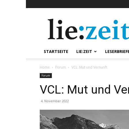
lie:zeit
online
STARTSEITE
LIE:ZEIT
LESERBRIEF
Home
Forum
VCL: Mut und Vernunft
Forum
VCL: Mut und Ve
4. November 2022