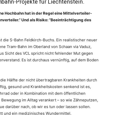
bahn-Projekte für Liechtenstein.
ne Hochbahn hat in der Regel eine Mittelverteiler-
nverteiler.” Und als Risiko: “Beeinträchtigung des
st die S-Bahn Feldkirch-Buchs. Ein realistischer neuer
agene Tram-Bahn im Oberland von Schaan via Vaduz,
us Sicht des VCL spricht nicht fehlender Mut gegen
verstand. Es ist durchaus vernünftig, auf dem Boden
a die Hälfte der nicht übertragbaren Krankheiten durch
ig, gesund und Krankheitskosten senkend ist es,
ahrrad oder in Kombination mit dem öffentlichen
e Bewegung im Alltag verankert – so wie Zähneputzen,
e darüber nach, ob wir es tun oder lassen sollen.
ritt und ein medizinisches Wundermittel.