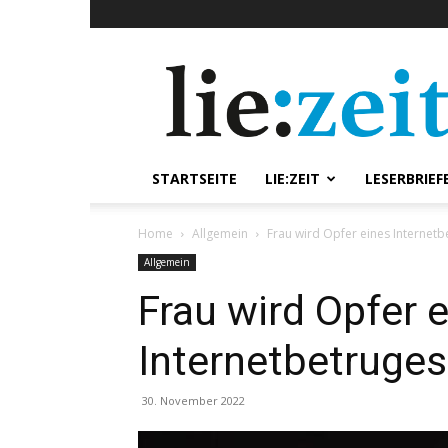
lie:zeit
online
STARTSEITE
LIE:ZEIT
LESERBRIEF
Home
Allgemein
Frau wird Opfer eines Internetb
Allgemein
Frau wird Opfer 
Internetbetruges
30. November 2022