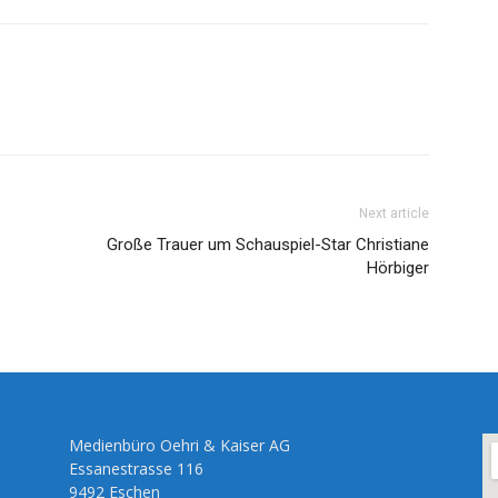
Next article
Große Trauer um Schauspiel-Star Christiane
Hörbiger
Medienbüro Oehri & Kaiser AG
Essanestrasse 116
9492 Eschen