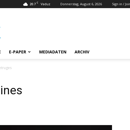
C
20.7
Donnerstag, August 6, 2026
Sign in / Joi
Vaduz
E
E-PAPER
MEDIADATEN
ARCHIV
etruges
eines