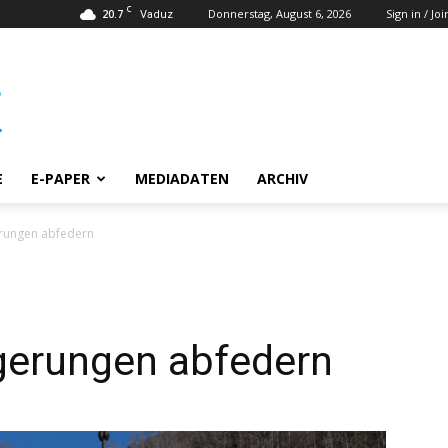
C
20.7
Donnerstag, August 6, 2026
Sign in / Joi
Vaduz
E
E-PAPER
MEDIADATEN
ARCHIV
erungen abfedern
igerungen abfedern