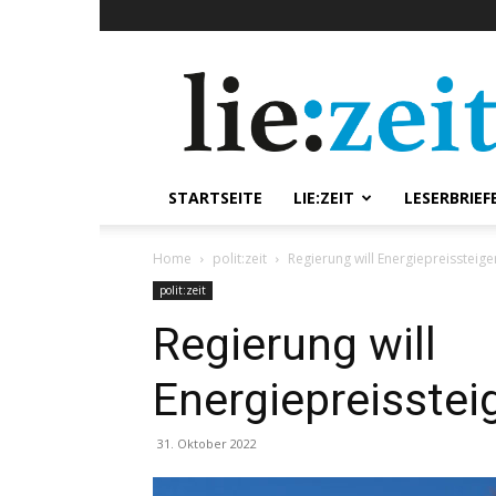
lie:zeit
online
STARTSEITE
LIE:ZEIT
LESERBRIEF
Home
polit:zeit
Regierung will Energiepreissteig
polit:zeit
Regierung will
Energiepreisste
31. Oktober 2022