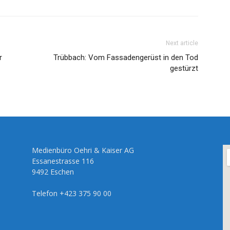
Next article
r
Trübbach: Vom Fassadengerüst in den Tod
gestürzt
Medienbüro Oehri & Kaiser AG
Essanestrasse 116
9492 Eschen
Telefon +423 375 90 00