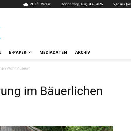
C
21.2
Donnerstag, August 6, 2026
Sign in / Joi
Vaduz
E
E-PAPER
MEDIADATEN
ARCHIV
ichen WohnMuseum
ung im Bäuerlichen