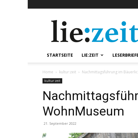
lie:zeit
online
STARTSEITE
LIE:ZEIT
LESERBRIEF
Home
kultur:zeit
Nachmittagsführung im Bäuerl
kultur:zeit
Nachmittagsführ
WohnMuseum
21. September 2022