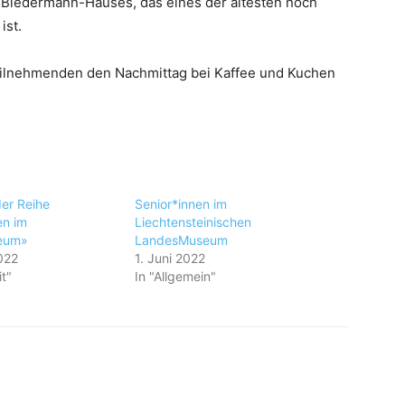
Biedermann-Hauses, das eines der ältesten noch
ist.
eilnehmenden den Nachmittag bei Kaffee und Kuchen
der Reihe
Senior*innen im
en im
Liechtensteinischen
eum»
LandesMuseum
022
1. Juni 2022
it"
In "Allgemein"