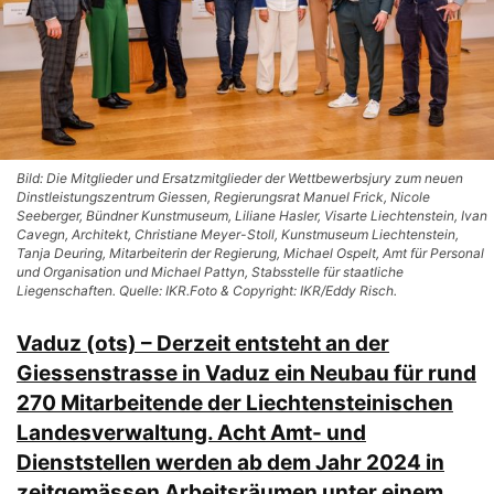
Bild: Die Mitglieder und Ersatzmitglieder der Wettbewerbsjury zum neuen
Dinstleistungszentrum Giessen, Regierungsrat Manuel Frick, Nicole
Seeberger, Bündner Kunstmuseum, Liliane Hasler, Visarte Liechtenstein, Ivan
Cavegn, Architekt, Christiane Meyer-Stoll, Kunstmuseum Liechtenstein,
Tanja Deuring, Mitarbeiterin der Regierung, Michael Ospelt, Amt für Personal
und Organisation und Michael Pattyn, Stabsstelle für staatliche
Liegenschaften. Quelle: IKR.Foto & Copyright: IKR/Eddy Risch.
Vaduz (ots) – Derzeit entsteht an der
Giessenstrasse in Vaduz ein Neubau für rund
270 Mitarbeitende der Liechtensteinischen
Landesverwaltung. Acht Amt- und
Dienststellen werden ab dem Jahr 2024 in
zeitgemässen Arbeitsräumen unter einem