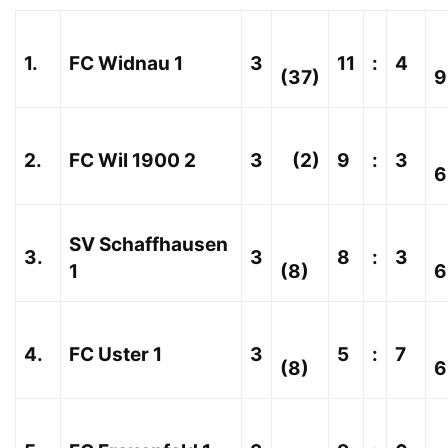
1.
FC Widnau 1
3
11
:
4
(37)
9
2.
FC Wil 1900 2
3
(2)
9
:
3
6
SV Schaffhausen
3.
3
8
:
3
1
(8)
6
4.
FC Uster 1
3
5
:
7
(8)
6