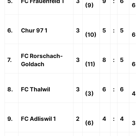
5.
FC Frauenfeld 1
3
9
:
6
(9)
6
6.
Chur 97 1
3
5
:
5
(10)
6
FC Rorschach-
7.
3
8
:
5
Goldach
(11)
6
8.
FC Thalwil
3
6
:
6
(3)
4
9.
FC Adliswil 1
2
4
:
4
(6)
3