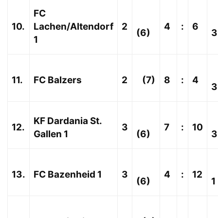
FC
10.
Lachen/Altendorf
2
4
:
6
(6)
3
1
11.
FC Balzers
2
(7)
8
:
4
3
KF Dardania St.
12.
3
7
:
10
Gallen 1
(6)
3
13.
FC Bazenheid 1
3
4
:
12
(6)
1