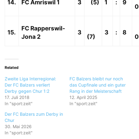
14.
FC Amriswil 1
3
(5)
1
:
9
0
FC Rapperswil-
15.
3
3
:
8
Jona 2
(7)
0
Related
Zweite Liga Interregional:
FC Balzers bleibt nur noch
Der FC Balzers verliert
das Cupfinale und ein guter
Derby gegen Chur 1:2
Rang in der Meisterschaft
17. Juli 2018
12. April 2025
In "sport:zeit"
In "sport:zeit"
Der FC Balzers zum Derby in
Chur
30. Mai 2026
In "sport:zeit"