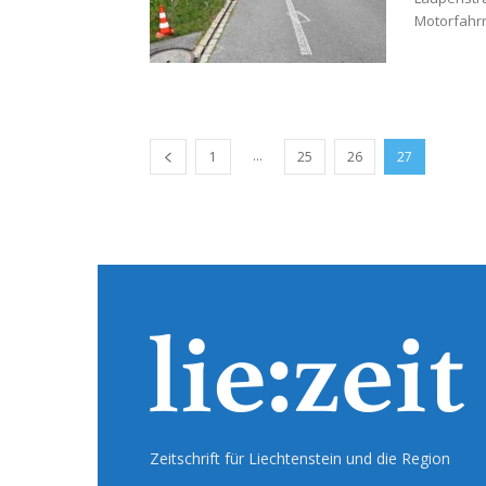
Motorfahrr
...
1
25
26
27
Zeitschrift für Liechtenstein und die Region