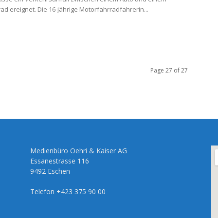
ad ereignet. Die 16-jährige Motorfahrradfahrerin...
Page 27 of 27
Medienbüro Oehri & Kaiser AG
Essanestrasse 116
9492 Eschen
Telefon +423 375 90 00