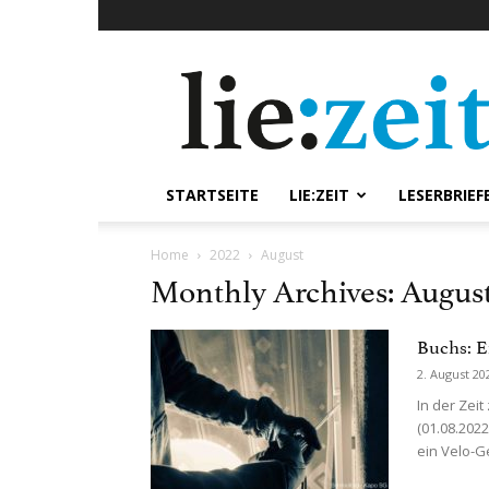
lie:zeit
online
STARTSEITE
LIE:ZEIT
LESERBRIEF
Home
2022
August
Monthly Archives: Augus
Buchs: E
2. August 20
In der Zei
(01.08.202
ein Velo-G