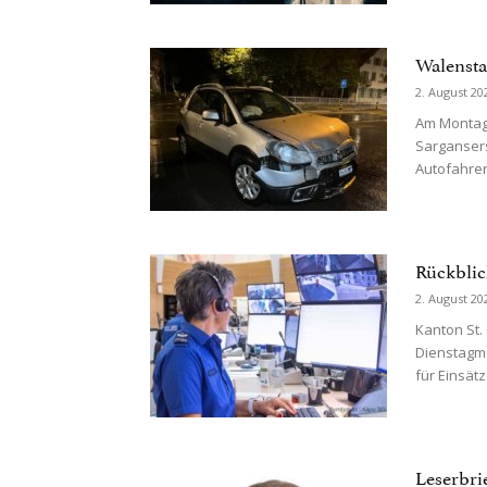
Walensta
2. August 20
Am Montaga
Sarganser
Autofahrer
Rückblic
2. August 20
Kanton St.
Dienstagmo
für Einsät
Leserbri