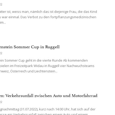
22
ter ist, weiss man, nämlich das ist diejenige Frau, die das Kind
s war einmal. Das Verbot zu den fortpflanzungsmedizinischen
m...
tenstein Sommer Cup in Ruggell
22
ein Sommer Cup geht in die vierte Runde Ab kommenden
pielen im Freizeitpark Widau in Ruggell vier Nachwuchsteams
hweiz, Österreich und Liechtenstein...
n: Verkehrsunfall zwischen Auto und Motorfahrrad
22
nachmittag (31.07.2022), kurz nach 14:00 Uhr, hat sich auf der
sse ein Verkehrsunfall zwischen einem Auto und einem