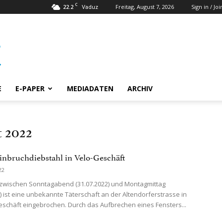
C
22.2
Freitag, August 7, 2026
Sign in / Joi
Vaduz
E
E-PAPER
MEDIADATEN
ARCHIV
t 2022
inbruchdiebstahl in Velo-Geschäft
22
t zwischen Sonntagabend (31.07.2022) und Montagmittag
2) ist eine unbekannte Täterschaft an der Altendorferstrasse in
eschäft eingebrochen. Durch das Aufbrechen eines Fensters...