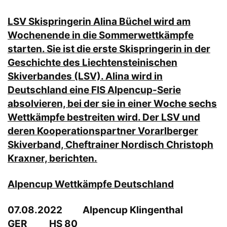
LSV Skispringerin Alina Büchel wird am
Wochenende in die Sommerwettkämpfe
starten. Sie ist die erste Skispringerin in der
Geschichte des Liechtensteinischen
Skiverbandes (LSV). Alina wird in
Deutschland eine FIS Alpencup-Serie
absolvieren, bei der sie in einer Woche sechs
Wettkämpfe bestreiten wird. Der LSV und
deren Kooperationspartner Vorarlberger
Skiverband, Cheftrainer Nordisch Christoph
Kraxner, berichten.
Alpencup Wettkämpfe Deutschland
07.08.2022 Alpencup Klingenthal
GER HS 80